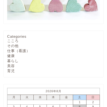
Categories
こころ
その他
仕事（看護）
健康
暮らし
美容
育児
2026年8月
月
火
水
木
金
土
日
1
2
3
4
5
6
7
8
9