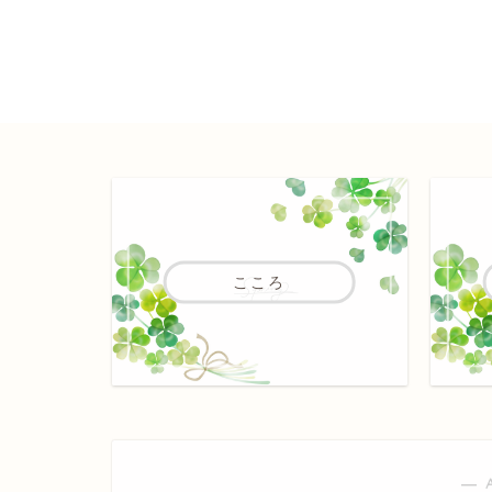
こころ
― 