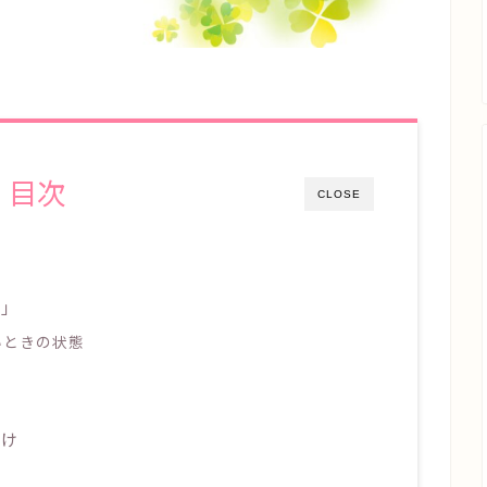
目次
CLOSE
？」
いときの状態
かけ