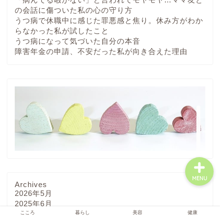
の会話に傷ついた私の心の守り方
うつ病で休職中に感じた罪悪感と焦り。休み方がわか
らなかった私が試したこと
うつ病になって気づいた自分の本音
障害年金の申請、不安だった私が向き合えた理由
ホーム
プロフィール
お問い合わせ
MENU
Archives
2026年5月
2025年6月
こころ
暮らし
美容
健康
2025年5月