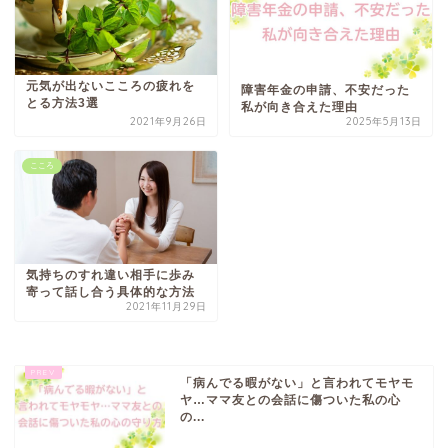
元気が出ないこころの疲れを
障害年金の申請、不安だった
とる方法3選
私が向き合えた理由
2021年9月26日
2025年5月13日
こころ
気持ちのすれ違い相手に歩み
寄って話し合う具体的な方法
2021年11月29日
「病んでる暇がない」と言われてモヤモ
ヤ…ママ友との会話に傷ついた私の心
の...